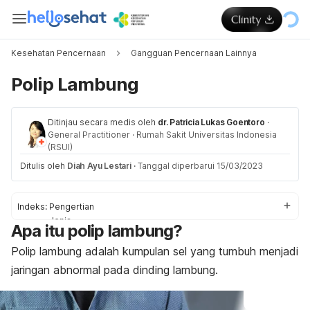
Kesehatan Pencernaan
Gangguan Pencernaan Lainnya
Polip Lambung
Ditinjau secara medis oleh
dr. Patricia Lukas Goentoro
·
General Practitioner
·
Rumah Sakit Universitas Indonesia
(RSUI)
Ditulis oleh
Diah Ayu Lestari
·
Tanggal diperbarui 15/03/2023
Indeks:
Pengertian
Jenis
Apa itu polip lambung?
Gejala
Penyebab
Polip lambung adalah kumpulan sel yang tumbuh menjadi
Faktor risiko
jaringan abnormal pada dinding lambung.
Diagnosis
Pengobatan
Pencegahan