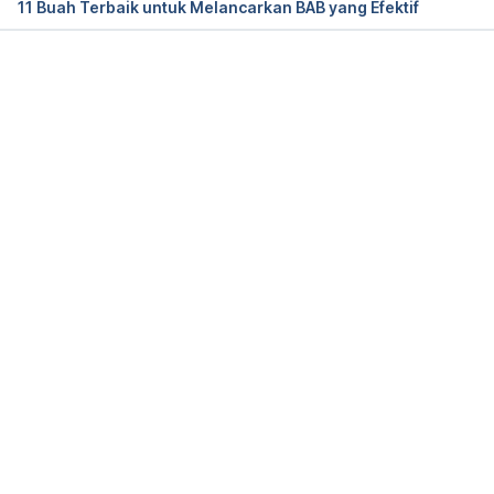
11 Buah Terbaik untuk Melancarkan BAB yang Efektif
Brazier, Y. (n.d.). Olive oil: Health benefits, 
nutritional information. Retrieved from 
https://www.medicalnewstoday.com/articles/2662
Memuat...
58#tips [Accessed on February 14th, 2020]