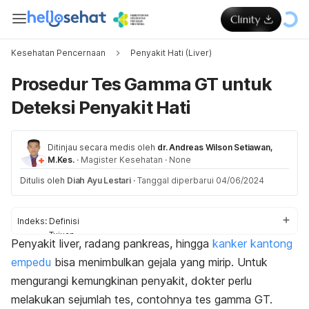
Kesehatan Pencernaan
Penyakit Hati (Liver)
Prosedur Tes Gamma GT untuk
Deteksi Penyakit Hati
Ditinjau secara medis oleh
dr. Andreas Wilson Setiawan,
M.Kes.
·
Magister Kesehatan
·
None
Ditulis oleh
Diah Ayu Lestari
·
Tanggal diperbarui 04/06/2024
Indeks:
Definisi
Tujuan
Penyakit liver, radang pankreas, hingga
kanker kantong
Prosedur
empedu
bisa menimbulkan gejala yang mirip. Untuk
Hasil tes
mengurangi kemungkinan penyakit, dokter perlu
melakukan sejumlah tes, contohnya tes gamma GT.