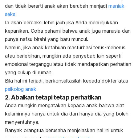
dan tidak berarti anak akan berubah menjadi
maniak
seks
.
Ia akan bereaksi lebih jauh jika Anda menunjukkan
kepanikan. Coba pahami bahwa anak juga manusia dan
punya nafsu birahi yang baru muncul.
Namun, jika anak ketahuan masturbasi terus-menerus
atau berlebihan, mungkin ada penyebab lain seperti
emosional terganggu atau tidak mendapatkan perhatian
yang cukup di rumah.
Bila hal ini terjadi, berkonsultasilah kepada dokter atau
psikolog anak
.
2. Abaikan tetapi tetap perhatikan
Anda mungkin mengatakan kepada anak bahwa alat
kelaminnya hanya untuk dia dan hanya dia yang boleh
menyentuhnya.
Banyak orangtua berusaha menjelaskan hal ini untuk