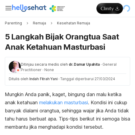
Parenting
Remaja
Kesehatan Remaja
5 Langkah Bijak Orangtua Saat
Anak Ketahuan Masturbasi
Ditinjau secara medis oleh
dr. Damar Upahita
·
General
Practitioner
·
None
Ditulis oleh
Indah Fitrah Yani
·
Tanggal diperbarui 27/03/2024
Mungkin Anda panik, kaget, bingung dan malu ketika
anak ketahuan
melakukan masturbasi
. Kondisi ini cukup
banyak dialami orangtua, sehingga wajar jika Anda tidak
tahu harus berbuat apa. Tips-tips berikut ini semoga bisa
membantu jika menghadapi kondisi tersebut.