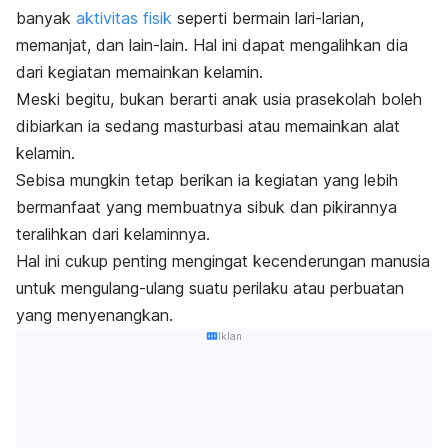
banyak
aktivitas fisik
seperti bermain lari-larian,
memanjat, dan lain-lain. Hal ini dapat mengalihkan dia
dari kegiatan memainkan kelamin.
Meski begitu, bukan berarti anak usia prasekolah boleh
dibiarkan ia sedang masturbasi atau memainkan alat
kelamin.
Sebisa mungkin tetap berikan ia kegiatan yang lebih
bermanfaat yang membuatnya sibuk dan pikirannya
teralihkan dari kelaminnya.
Hal ini cukup penting mengingat kecenderungan manusia
untuk mengulang-ulang suatu perilaku atau perbuatan
yang menyenangkan.
Iklan