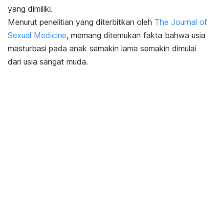
yang dimiliki.
Menurut penelitian yang diterbitkan oleh
The Journal of
Sexual Medicine
,
memang ditemukan fakta bahwa usia
masturbasi pada anak semakin lama semakin dimulai
dari usia sangat muda.