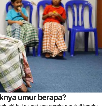
iknya umur berapa?
ak laki-laki disunat saat mereka duduk di bangku