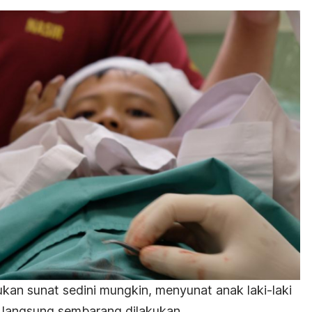
kan sunat sedini mungkin, menyunat anak laki-laki
a langsung sembarang dilakukan.