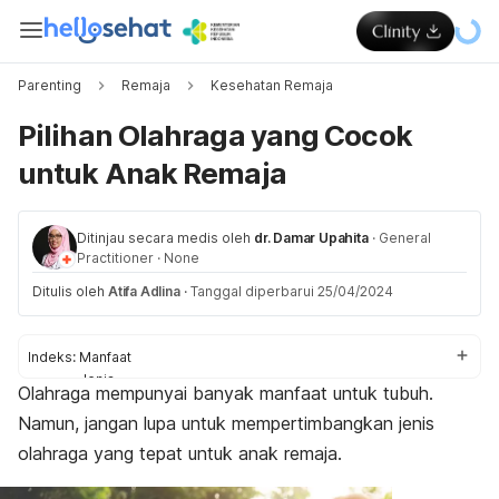
Parenting
Remaja
Kesehatan Remaja
Pilihan Olahraga yang Cocok
untuk Anak Remaja
Ditinjau secara medis oleh
dr. Damar Upahita
·
General
Practitioner
·
None
Ditulis oleh
Atifa Adlina
·
Tanggal diperbarui 25/04/2024
Indeks:
Manfaat
Jenis
Olahraga mempunyai banyak manfaat untuk tubuh.
Berapa lama?
Namun, jangan lupa untuk mempertimbangkan jenis
Bolehkah membesarkan otot?
Tips
olahraga yang tepat untuk anak remaja.