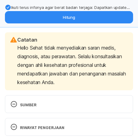
Ikuti terus infonya agar berat badan terjaga: Dapatkan update
dari pakar mengenai dukungan dan perawatan berat badan
Hitung
langsung ke inbox Anda.
Catatan
Hello Sehat tidak menyediakan saran medis,
diagnosis, atau perawatan. Selalu konsultasikan
dengan ahli kesehatan profesional untuk
mendapatkan jawaban dan penanganan masalah
kesehatan Anda.
SUMBER
Calcium
. (n.d.). Nemours KidsHealth – the Web’s 
most visited site about children’s health. Retrieved 
RIWAYAT PENGERJAAN
2 Maret 2023, from 