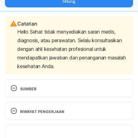
Hitung
langsung ke inbox Anda.
Catatan
Hello Sehat tidak menyediakan saran medis,
diagnosis, atau perawatan. Selalu konsultasikan
dengan ahli kesehatan profesional untuk
mendapatkan jawaban dan penanganan masalah
kesehatan Anda.
SUMBER
Mayo Clinic Minute: Which is better for losing 
weight – diet or exercise? – Mayo Clinic News 
RIWAYAT PENGERJAAN
Network. (2024). Retrieved 15 July 2025, from 
https://newsnetwork.mayoclinic.org/discussion/may
Versi Terbaru
o-clinic-minute-which-is-better-for-losing-weight-
diet-or-exercise-video/
22/07/2025