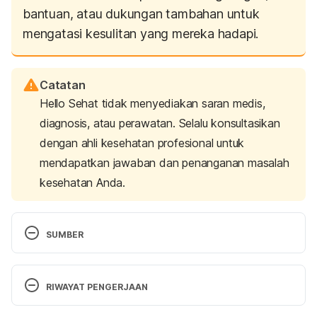
bantuan, atau dukungan tambahan untuk
mengatasi kesulitan yang mereka hadapi.
Catatan
Hello Sehat tidak menyediakan saran medis,
diagnosis, atau perawatan. Selalu konsultasikan
dengan ahli kesehatan profesional untuk
mendapatkan jawaban dan penanganan masalah
kesehatan Anda.
SUMBER
6 ways to help your child focus. (2021). Retrieved 1 
March 2024, from 
RIWAYAT PENGERJAAN
https://www.understood.org/en/learning-thinking-
differences/child-learning-disabilities/add-
Versi Terbaru