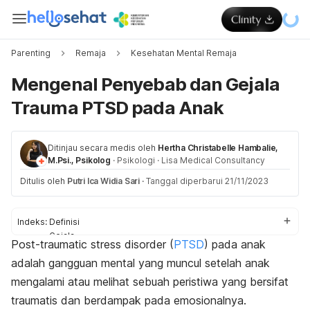
Parenting
Remaja
Kesehatan Mental Remaja
Mengenal Penyebab dan Gejala
Trauma PTSD pada Anak
Ditinjau secara medis oleh
Hertha Christabelle Hambalie,
M.Psi., Psikolog
·
Psikologi
·
Lisa Medical Consultancy
Ditulis oleh
Putri Ica Widia Sari
·
Tanggal diperbarui 21/11/2023
Indeks:
Definisi
Gejala
Post-traumatic stress disorder
(
PTSD
) pada anak
Penyebab
adalah gangguan mental yang muncul setelah anak
Faktor risiko
Diagnosis
mengalami atau melihat sebuah peristiwa yang bersifat
Pengobatan
traumatis dan berdampak pada emosionalnya.
Yang orangtua perlu lakukan