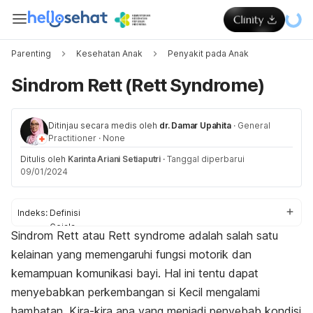
Parenting
Kesehatan Anak
Penyakit pada Anak
Sindrom Rett (Rett Syndrome)
Ditinjau secara medis oleh
dr. Damar Upahita
·
General
Practitioner
·
None
Ditulis oleh
Karinta Ariani Setiaputri
·
Tanggal diperbarui
09/01/2024
Indeks:
Definisi
Gejala
Sindrom Rett atau
Rett syndrome
adalah salah satu
Penyebab
kelainan yang memengaruhi fungsi motorik dan
Diagnosis
Pengobatan
kemampuan komunikasi bayi. Hal ini tentu dapat
menyebabkan perkembangan si Kecil mengalami
hambatan. Kira-kira apa yang menjadi penyebab kondisi