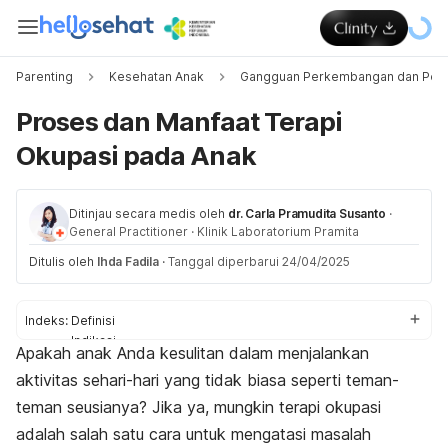
Parenting
Kesehatan Anak
Gangguan Perkembangan dan Peri
Proses dan Manfaat Terapi
Okupasi pada Anak
Ditinjau secara medis oleh
dr. Carla Pramudita Susanto
·
General Practitioner
·
Klinik Laboratorium Pramita
Ditulis oleh
Ihda Fadila
·
Tanggal diperbarui 24/04/2025
Indeks:
Definisi
Indikasi
Apakah anak Anda kesulitan dalam menjalankan
Manfaat
aktivitas sehari-hari yang tidak biasa seperti teman-
Proses
teman seusianya? Jika ya, mungkin terapi okupasi
adalah salah satu cara untuk mengatasi masalah