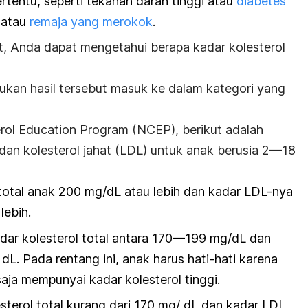
ertentu, seperti tekanan darah tinggi atau
diabetes
 atau
remaja yang merokok
.
t, Anda dapat mengetahui berapa kadar kolesterol
ukan hasil tersebut masuk ke dalam kategori yang
erol Education Program
(NCEP), berikut adalah
 dan kolesterol jahat (LDL) untuk anak berusia 2—18
 total anak 200 mg/dL atau lebih dan kadar LDL-nya
lebih.
dar kolesterol total antara 170—199 mg/dL dan
L. Pada rentang ini, anak harus hati-hati karena
 saja mempunyai kadar kolesterol tinggi.
esterol total kurang dari 170 mg/ dL dan kadar LDL