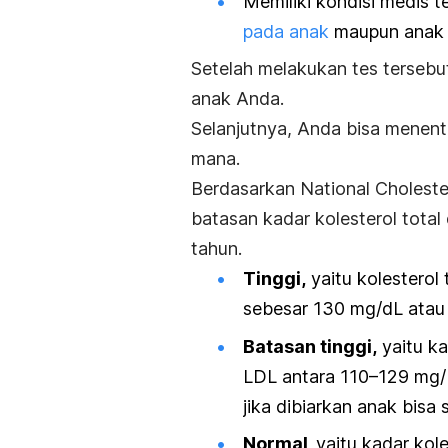
Memiliki kondisi medis t
pada anak
maupun anak
Setelah melakukan tes tersebu
anak Anda.
Selanjutnya, Anda bisa menent
mana.
Berdasarkan
National Cholest
batasan kadar kolesterol total
tahun.
Tinggi,
yaitu kolesterol
sebesar 130 mg/dL atau 
Batasan tinggi,
yaitu ka
LDL antara 110–129 mg/ d
jika dibiarkan anak bisa
Normal,
yaitu kadar kol