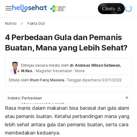
Nutrisi
Fakta Gizi
4 Perbedaan Gula dan Pemanis
Buatan, Mana yang Lebih Sehat?
Ditinjau secara medis oleh
dr. Andreas Wilson Setiawan,
M.Kes.
·
Magister Kesehatan
·
None
Ditulis oleh
Ilham Fariq Maulana
·
Tanggal diperbarui 03/11/2022
Indeks:
Perbedaan
Mana yang lebih sehat?
Rasa manis dalam makanan bisa berasal dari gula alami
Cara membedakan
atau pemanis buatan.
Ketahui perbandingan mana yang
lebih sehat antara gula dan pemanis buatan, serta cara
membedakan keduanya.