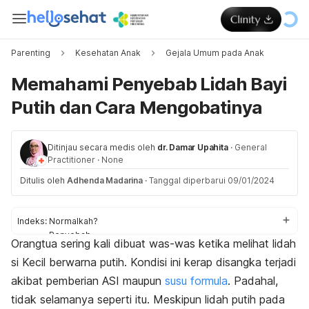
Parenting
Kesehatan Anak
Gejala Umum pada Anak
Memahami Penyebab Lidah Bayi
Putih dan Cara Mengobatinya
Ditinjau secara medis oleh
dr. Damar Upahita
·
General
Practitioner
·
None
Ditulis oleh
Adhenda Madarina
·
Tanggal diperbarui 09/01/2024
Indeks:
Normalkah?
Penyebab
Orangtua sering kali dibuat was-was ketika melihat lidah
Pengobatan
si Kecil berwarna putih. Kondisi ini kerap disangka terjadi
akibat pemberian ASI maupun
susu formula
. Padahal,
tidak selamanya seperti itu. Meskipun lidah putih pada