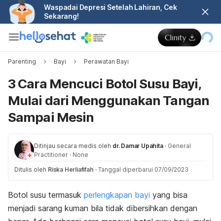
Waspadai Depresi Setelah Lahiran, Cek
Sekarang!
Parenting
Bayi
Perawatan Bayi
3 Cara Mencuci Botol Susu Bayi,
Mulai dari Menggunakan Tangan
Sampai Mesin
Ditinjau secara medis oleh
dr. Damar Upahita
·
General
Practitioner
·
None
Ditulis oleh
Riska Herliafifah
·
Tanggal diperbarui 07/09/2023
Botol susu termasuk
perlengkapan bayi
yang bisa
menjadi sarang kuman bila tidak dibersihkan dengan