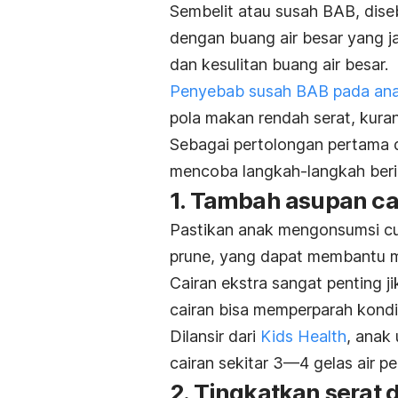
Sembelit atau susah BAB, dise
dengan buang air besar yang jar
dan kesulitan buang air besar.
Penyebab susah BAB pada an
pola makan rendah serat, kurang
Sebagai pertolongan pertama
mencoba langkah-langkah berik
1. Tambah asupan ca
Pastikan anak mengonsumsi cuku
prune, yang dapat membantu m
Cairan ekstra sangat penting 
cairan bisa memperparah kondis
Dilansir dari
Kids Health
, anak
cairan sekitar 3—4 gelas air per
2. Tingkatkan serat