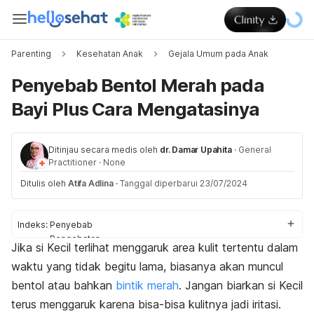
Parenting
Kesehatan Anak
Gejala Umum pada Anak
Penyebab Bentol Merah pada
Bayi Plus Cara Mengatasinya
Ditinjau secara medis oleh
dr. Damar Upahita
·
General
Practitioner
·
None
Ditulis oleh
Atifa Adlina
·
Tanggal diperbarui 23/07/2024
Indeks:
Penyebab
Pengobatan
Jika si Kecil terlihat menggaruk area kulit tertentu dalam
Kapan ke dokter
waktu yang tidak begitu lama, biasanya akan muncul
bentol atau bahkan
bintik merah
. Jangan biarkan si Kecil
terus menggaruk karena bisa-bisa kulitnya jadi iritasi.