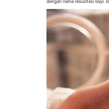
dengan nama resusitasi bayi. B