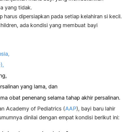
na yang tidak.
p harus dipersiapkan pada setiap kelahiran si kecil.
hildren
, ada kondisi yang membuat bayi
sia,
),
ng,
rsalinan yang lama, dan
rima obat penenang selama tahap akhir persalinan.
an Academy of Pediatrics (
AAP
), bayi baru lahir
mumnya dinilai dengan empat kondisi berikut ini: