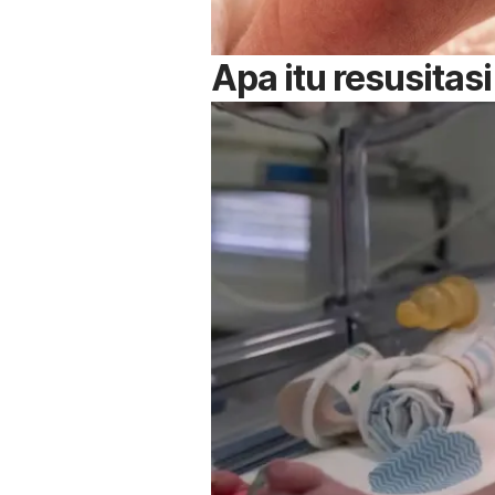
Apa itu resusitasi