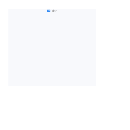
Iklan