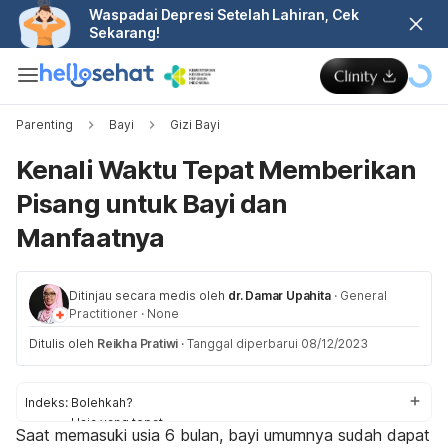
Waspadai Depresi Setelah Lahiran, Cek
Sekarang!
Parenting
Bayi
Gizi Bayi
Kenali Waktu Tepat Memberikan
Pisang untuk Bayi dan
Manfaatnya
Ditinjau secara medis oleh
dr. Damar Upahita
·
General
Practitioner
·
None
Ditulis oleh
Reikha Pratiwi
·
Tanggal diperbarui 08/12/2023
Indeks:
Bolehkah?
Usia yang tepat
Saat memasuki usia 6 bulan, bayi umumnya sudah dapat
Manfaat