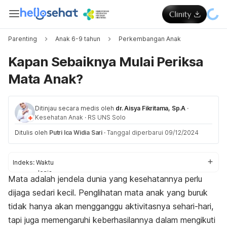
Parenting
Anak 6-9 tahun
Perkembangan Anak
Kapan Sebaiknya Mulai Periksa
Mata Anak?
Ditinjau secara medis oleh
dr. Aisya Fikritama, Sp.A
·
Kesehatan Anak
·
RS UNS Solo
Ditulis oleh
Putri Ica Widia Sari
·
Tanggal diperbarui 09/12/2024
Indeks:
Waktu
Jenis
Mata adalah jendela dunia yang kesehatannya perlu
Tanda
dijaga sedari kecil. Penglihatan mata anak yang buruk
tidak hanya akan mengganggu aktivitasnya sehari-hari,
tapi juga memengaruhi keberhasilannya dalam mengikuti