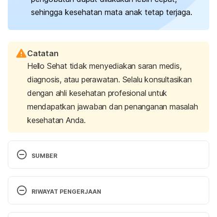
sehingga kesehatan mata anak tetap terjaga.
Catatan
Hello Sehat tidak menyediakan saran medis,
diagnosis, atau perawatan. Selalu konsultasikan
dengan ahli kesehatan profesional untuk
mendapatkan jawaban dan penanganan masalah
kesehatan Anda.
SUMBER
Eye tests for children. (N.d.). Retrieved 3 
December 2024, from 
RIWAYAT PENGERJAAN
https://www.nhs.uk/conditions/eye-tests-in-
children/
Versi Terbaru