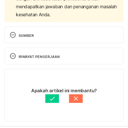
mendapatkan jawaban dan penanganan masalah
kesehatan Anda.
SUMBER
Kidshealth: When Your Parents Fight. (n.d.). 
Retrieved 
2 May 2024,
 from 
RIWAYAT PENGERJAAN
https://www.akronchildrens.org/kidshealth/en/kids/
parents-fight.html
Versi Terbaru
What Happens to Kids When Parents Fight. (n.d.). 
13/05/2024
Retrieved 
2 May 2024,
 from 
Ditulis oleh
Hertha Christabelle Hambalie, M.Psi., 
Apakah artikel ini membantu?
https://greatergood.berkeley.edu/article/item/what_
Psikolog
happens_to_kids_when_parents_fight
Diperbarui oleh: 
Ihda Fadila
Fighting in front of your children is more damaging 
than you may think. (2019). Retrieved 
2 May 2024,