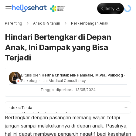
Parenting
Anak 6-9 tahun
Perkembangan Anak
Hindari Bertengkar di Depan
Anak, Ini Dampak yang Bisa
Terjadi
Ditulis oleh
Hertha Christabelle Hambalie, M.Psi., Psikolog
·
Psikologi
·
Lisa Medical Consultancy
Tanggal diperbarui 13/05/2024
Indeks:
Tanda
Menjelaskan kepada anak
Bertengkar dengan pasangan memang wajar, tetapi
Cara mengatasi
jangan sampai melakukannya di depan anak. Pasalnya,
Dampak
hal ini
dapat membawa pengaruh negatif bagi kesehatan