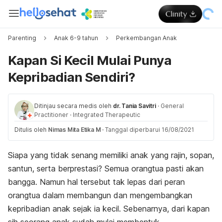
Parenting
Anak 6-9 tahun
Perkembangan Anak
Kapan Si Kecil Mulai Punya
Kepribadian Sendiri?
Ditinjau secara medis oleh
dr. Tania Savitri
·
General
Practitioner
·
Integrated Therapeutic
Ditulis oleh
Nimas Mita Etika M
·
Tanggal diperbarui 16/08/2021
Siapa yang tidak senang memiliki anak yang rajin, sopan,
santun, serta berprestasi? Semua orangtua pasti akan
bangga. Namun hal tersebut tak lepas dari peran
orangtua dalam membangun dan mengembangkan
kepribadian anak sejak ia kecil. Sebenarnya, dari kapan