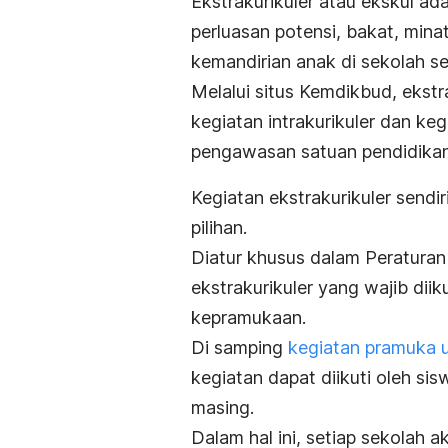
Ekstrakurikuler atau ekskul a
perluasan potensi, bakat, mina
kemandirian anak di sekolah se
Melalui situs Kemdikbud, ekstra
kegiatan intrakurikuler dan ke
pengawasan satuan pendidikan
Kegiatan ekstrakurikuler sendiri
pilihan.
Diatur khusus dalam Peratura
ekstrakurikuler yang wajib diik
kepramukaan.
Di samping
kegiatan pramuka 
kegiatan dapat diikuti oleh si
masing.
Dalam hal ini, setiap sekolah