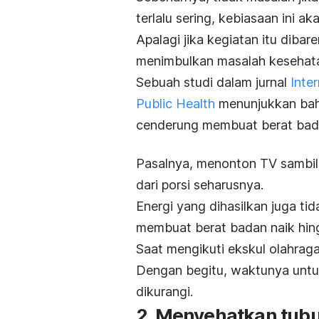
terlalu sering, kebiasaan ini 
Apalagi jika kegiatan itu diba
menimbulkan masalah kesehata
Sebuah studi dalam jurnal
Inte
Public Health
menunjukkan bah
cenderung membuat berat bada
Pasalnya, menonton TV sambi
dari porsi seharusnya.
Energi yang dihasilkan juga t
membuat berat badan naik h
Saat mengikuti ekskul olahraga
Dengan begitu, waktunya untu
dikurangi.
2. Menyehatkan tub