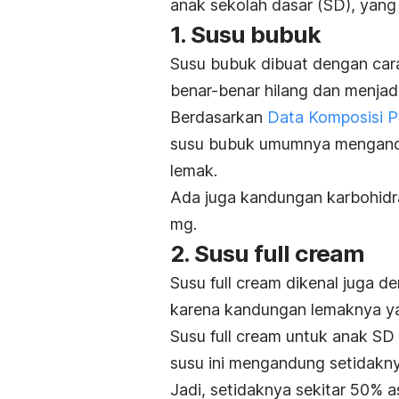
anak sekolah dasar (SD), yang 
1. Susu bubuk
Susu bubuk dibuat dengan car
benar-benar hilang dan menjadi
Berdasarkan
Data Komposisi 
susu bubuk umumnya mengandung
lemak.
Ada juga kandungan karbohidra
mg.
2. Susu full cream
Susu
full cream
dikenal juga d
karena kandungan lemaknya ya
Susu
full cream
untuk anak SD b
susu ini mengandung setidakny
Jadi, setidaknya sekitar 50% as