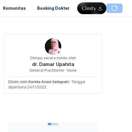
Komunitas
Booking Dokter
Ditinjau secara medis oleh
dr. Damar Upahita
General Practitioner · None
Ditulis oleh
Karinta Ariani Setiaputri
·
Tanggal
diperbarui 24/11/2022
Iklan