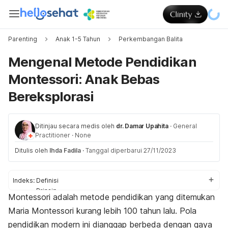
Parenting
Anak 1-5 Tahun
Perkembangan Balita
Mengenal Metode Pendidikan
Montessori: Anak Bebas
Bereksplorasi
Ditinjau secara medis oleh
dr. Damar Upahita
·
General
Practitioner
·
None
Ditulis oleh
Ihda Fadila
·
Tanggal diperbarui 27/11/2023
Indeks:
Definisi
Prinsip
Montessori adalah metode pendidikan yang ditemukan
Perbedaan dengan metode lain
Maria Montessori kurang lebih 100 tahun lalu. Pola
Keunggulan
Tantangan
pendidikan modern ini dianggap berbeda dengan gaya