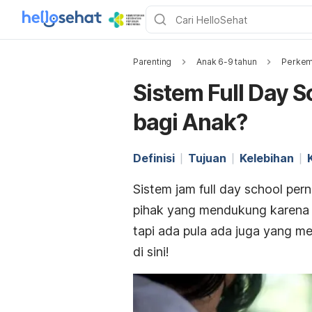
Parenting
Anak 6-9 tahun
Perkem
Sistem Full Day S
bagi Anak?
Definisi
Tujuan
Kelebihan
Sistem jam
f
ull day school
pern
pihak yang mendukung karena 
tapi ada pula ada juga yang me
di sini!