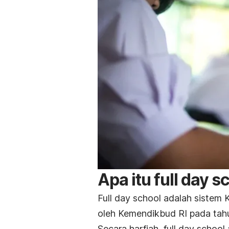
Apa itu
full day s
Full day school
adalah sistem 
oleh Kemendikbud RI pada tahu
Secara harfiah,
full day school