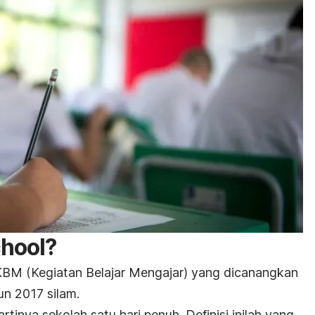
chool
?
KBM (Kegiatan Belajar Mengajar) yang dicanangkan
n 2017 silam.
artinya sekolah satu hari penuh. Definisi inilah yang