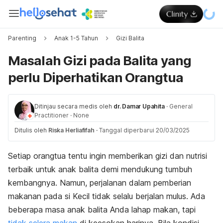
Parenting
Anak 1-5 Tahun
Gizi Balita
Masalah Gizi pada Balita yang
perlu Diperhatikan Orangtua
Ditinjau secara medis oleh
dr. Damar Upahita
·
General
Practitioner
·
None
Ditulis oleh
Riska Herliafifah
·
Tanggal diperbarui 20/03/2025
Setiap orangtua tentu ingin memberikan gizi dan nutrisi
terbaik untuk anak balita demi mendukung tumbuh
kembangnya. Namun, perjalanan dalam pemberian
makanan pada si Kecil tidak selalu berjalan mulus. Ada
beberapa masa anak balita Anda lahap makan, tapi