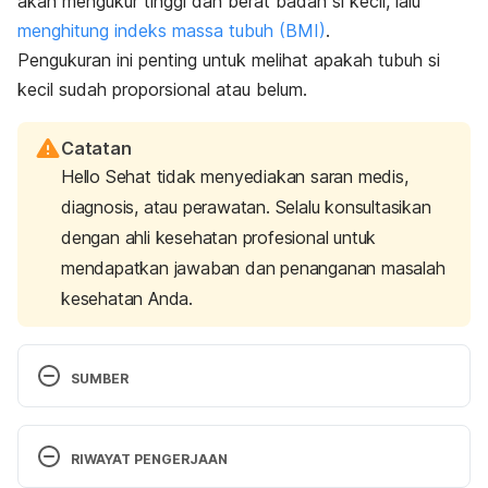
akan mengukur tinggi dan berat badan si kecil, lalu
menghitung indeks massa tubuh (BMI)
.
Pengukuran ini penting untuk melihat apakah tubuh si
kecil sudah proporsional atau belum.
Catatan
Hello Sehat tidak menyediakan saran medis,
diagnosis, atau perawatan. Selalu konsultasikan
dengan ahli kesehatan profesional untuk
mendapatkan jawaban dan penanganan masalah
kesehatan Anda.
SUMBER
The Double Burden of Malnutrition in Indonesia. 
(2020). Retrieved 27 February 2020, from 
RIWAYAT PENGERJAAN
https://www.worldbank.org/en/news/feature/2015/