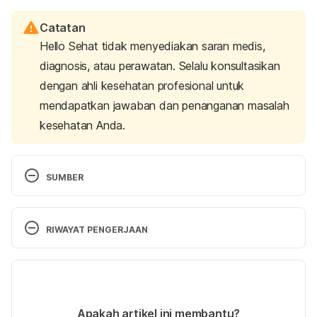
Catatan
Hello Sehat tidak menyediakan saran medis,
diagnosis, atau perawatan. Selalu konsultasikan
dengan ahli kesehatan profesional untuk
mendapatkan jawaban dan penanganan masalah
kesehatan Anda.
SUMBER
Staff, Familydoctor. org E. (2023). How To Get 
Your Toddler To Eat – Eating Habits. Retrieved 13 
RIWAYAT PENGERJAAN
June 2024, from https://familydoctor.org/when-
your-toddler-doesnt-want-to-eat/
Versi Terbaru
Serving Sizes for Toddlers. (n.d.). Retrieved 13 
24/06/2024
June 2024, from 
Ditulis oleh 
Reikha Pratiwi
Apakah artikel ini membantu?