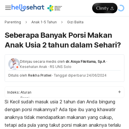
Parenting
Anak 1-5 Tahun
Gizi Balita
Seberapa Banyak Porsi Makan
Anak Usia 2 tahun dalam Sehari?
Ditinjau secara medis oleh
dr. Aisya Fikritama, Sp.A
·
Kesehatan Anak
·
RS UNS Solo
Ditulis oleh
Reikha Pratiwi
·
Tanggal diperbarui 24/06/2024
Indeks:
Aturan
Porsi
Si Kecil sudah masuk usia 2 tahun dan Anda bingung
Tips
dengan porsi makannya? Ada tipe ibu yang khawatir
anaknya tidak mendapatkan makanan yang cukup,
tetapi ada pula yang takut porsi makan anaknya terlalu