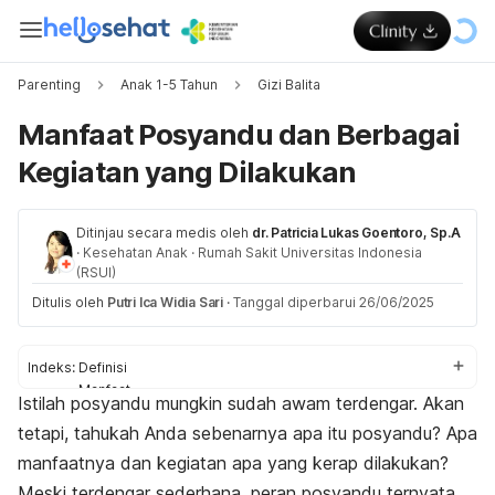
Parenting
Anak 1-5 Tahun
Gizi Balita
Manfaat Posyandu dan Berbagai
Kegiatan yang Dilakukan
Ditinjau secara medis oleh
dr. Patricia Lukas Goentoro, Sp.A
·
Kesehatan Anak
·
Rumah Sakit Universitas Indonesia
(RSUI)
Ditulis oleh
Putri Ica Widia Sari
·
Tanggal diperbarui 26/06/2025
Indeks:
Definisi
Manfaat
Istilah posyandu mungkin sudah awam terdengar. Akan
Contoh kegiatan
tetapi, tahukah Anda sebenarnya apa itu posyandu? Apa
manfaatnya dan kegiatan apa yang kerap dilakukan?
Meski terdengar sederhana, peran posyandu ternyata