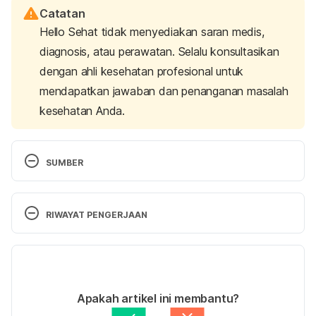
Catatan
Hello Sehat tidak menyediakan saran medis,
diagnosis, atau perawatan. Selalu konsultasikan
dengan ahli kesehatan profesional untuk
mendapatkan jawaban dan penanganan masalah
kesehatan Anda.
SUMBER
Yuliandari, I. (2023). Inriza Yuliandari, SKM. 
Retrieved 
June 19, 2025, 
from 
RIWAYAT PENGERJAAN
https://ayosehat.kemkes.go.id/posyandu-semakin-
siap-melayani-masyarakat-secara-menyuluh-
Versi Terbaru
Pedoman Umum Pengelolaan Posyandu. (2018). 
26/06/2025
Retrieved 
June 19, 2025, 
from 
Ditulis oleh 
Putri Ica Widia Sari
Apakah artikel ini membantu?
https://ayosehat.kemkes.go.id/pedoman-umum-
Ditinjau secara medis oleh
dr. Patricia Lukas 