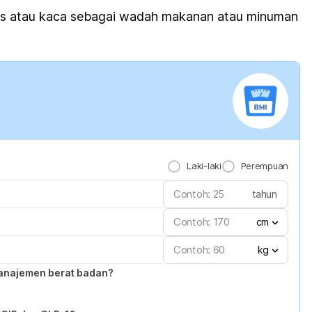
as atau kaca sebagai wadah makanan atau minuman
Laki-laki
Perempuan
tahun
cm
kg
anajemen berat badan?