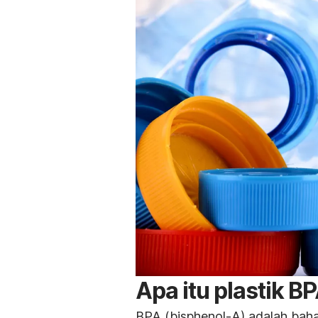
Apa itu plastik B
BPA (bisphenol-A) adalah bah