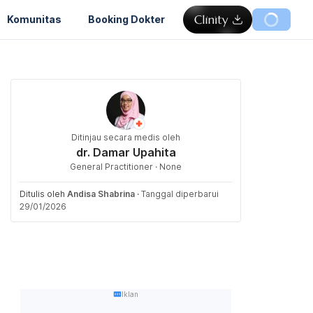
Komunitas
Booking Dokter
Ditinjau secara medis oleh
dr. Damar Upahita
General Practitioner · None
Ditulis oleh
Andisa Shabrina
·
Tanggal diperbarui
29/01/2026
Iklan