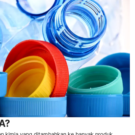
PA?
an kimia yang ditambahkan ke banyak produk