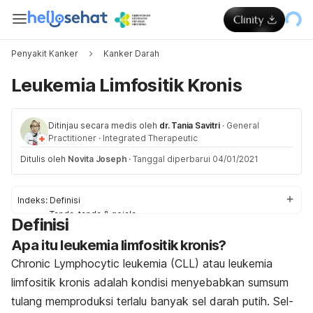
Penyakit Kanker
Kanker Darah
Leukemia Limfositik Kronis
Ditinjau secara medis oleh
dr. Tania Savitri
·
General
Practitioner
·
Integrated Therapeutic
Ditulis oleh
Novita Joseph
·
Tanggal diperbarui 04/01/2021
Indeks:
Definisi
Tanda-tanda & gejala
Definisi
Penyebab
Apa itu leukemia limfositik kronis?
Faktor-faktor risiko
Obat & Pengobatan
Chronic Lymphocytic leukemia (CLL) atau leukemia
Pengobatan di rumah
limfositik kronis adalah kondisi menyebabkan sumsum
tulang memproduksi terlalu banyak sel darah putih. Sel-