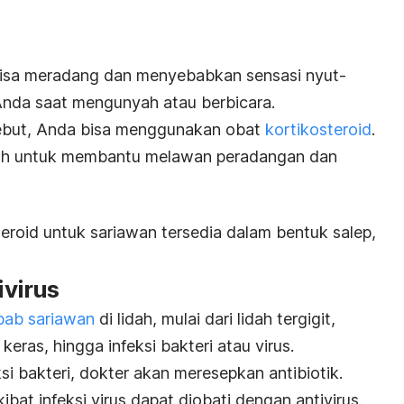
 bisa meradang dan menyebabkan sensasi nyut-
Anda saat mengunyah atau berbicara.
sebut, Anda bisa menggunakan
obat
kortikosteroid
.
mpuh untuk membantu melawan peradangan dan
roid untuk sariawan tersedia dalam bentuk salep,
ivirus
bab sariawan
di lidah, mulai dari lidah tergigit,
keras, hingga infeksi bakteri atau virus.
ksi bakteri, dokter akan meresepkan
antibiotik
.
ibat infeksi virus dapat diobati dengan antivirus.