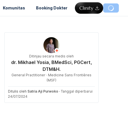
Komunitas
Booking Dokter
Ditinjau secara medis oleh
dr. Mikhael Yosia, BMedSci, PGCert,
DTM&H.
General Practitioner · Medicine Sans Frontières
(MSF)
Ditulis oleh
Satria Aji Purwoko
·
Tanggal diperbarui
24/07/2024