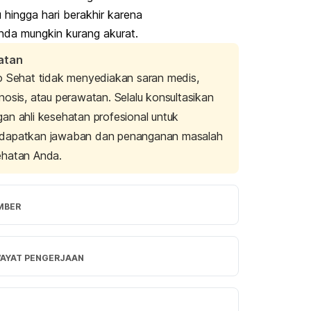
hingga hari berakhir karena
nda mungkin kurang akurat.
atan
o Sehat tidak menyediakan saran medis,
nosis, atau perawatan. Selalu konsultasikan
an ahli kesehatan profesional untuk
dapatkan jawaban dan penanganan masalah
ehatan Anda.
MBER
ine D. McManus, M. (2019). Why keep a 
food diary? Retrieved 31 January 2024 from 
WAYAT PENGERJAAN
//www.health.harvard.edu/blog/why-keep-a-
iary-2019013115855
rsi Terbaru