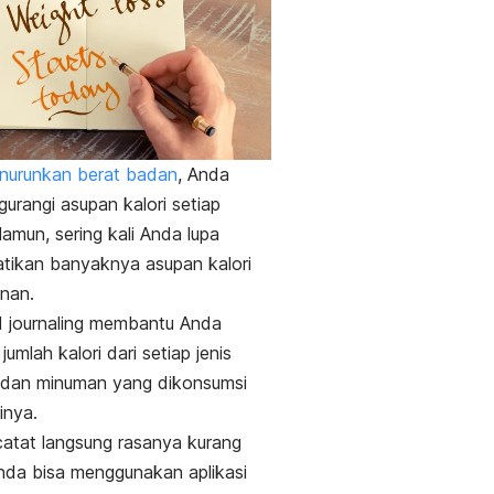
nurunkan berat badan
, Anda
gurangi asupan kalori setiap
Namun, sering kali Anda lupa
tikan banyaknya asupan kalori
nan.
 journaling
membantu Anda
umlah kalori dari setiap jenis
dan minuman yang dikonsumsi
inya.
atat langsung rasanya kurang
Anda bisa menggunakan aplikasi