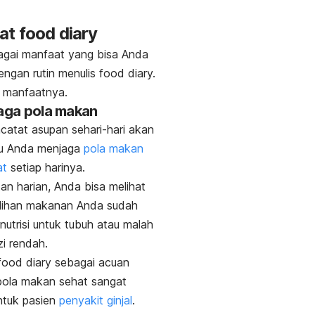
at
food diary
agai manfaat yang bisa Anda
engan rutin menulis
food diary.
ni manfaatnya.
aga pola makan
catat asupan sehari-hari akan
u Anda menjaga
pola makan
at
setiap harinya.
tan harian, Anda bisa melihat
ilihan makanan Anda sudah
nutrisi untuk tubuh atau malah
izi rendah.
food diary
sebagai acuan
pola makan sehat sangat
ntuk pasien
penyakit ginjal
.