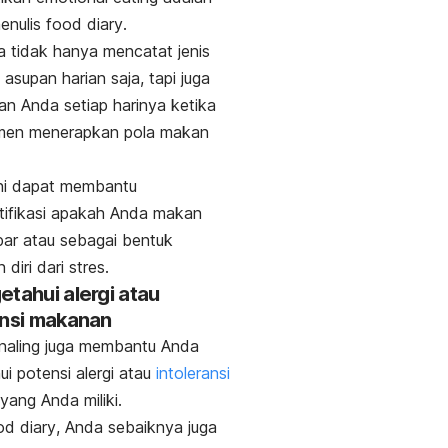
enulis
food diary
.
a tidak hanya mencatat jenis
 asupan harian saja, tapi juga
n Anda setiap harinya ketika
men menerapkan pola makan
ni dapat membantu
tifikasi apakah Anda makan
par atau sebagai bentuk
 diri dari stres.
etahui alergi atau
ansi makanan
naling
juga membantu Anda
i potensi alergi atau
intoleransi
yang Anda miliki.
od diary
, Anda sebaiknya juga