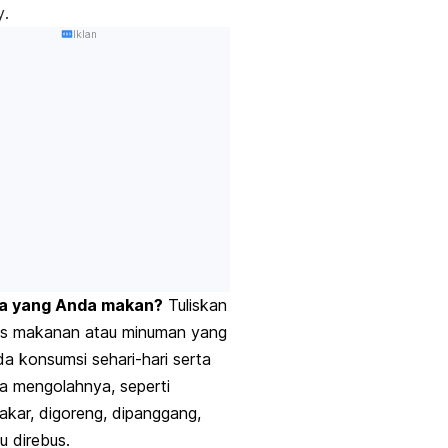
y
.
Iklan
a yang Anda makan?
Tuliskan
nis makanan atau minuman yang
a konsumsi sehari-hari serta
a mengolahnya, seperti
akar, digoreng, dipanggang,
u direbus.