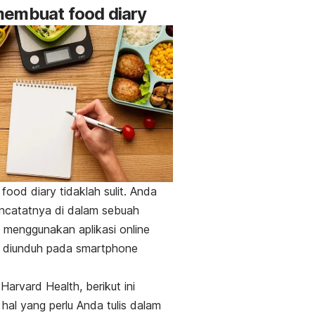
membuat
food diary
food diary
tidaklah sulit. Anda
ncatatnya di dalam sebuah
u menggunakan aplikasi
online
a diunduh pada
smartphone
Harvard Health, berikut ini
hal yang perlu Anda tulis dalam