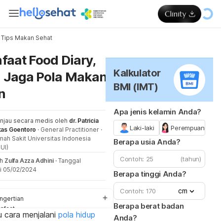
Tips Makan Sehat
Me
faat Food Diary,
Kalkulator
 Jaga Pola Makan
BMI (IMT)
n
Apa jenis kelamin Anda?
injau secara medis oleh
dr. Patricia
Laki-laki
Perempuan
kas Goentoro
·
General Practitioner
·
ah Sakit Universitas Indonesia
Berapa usia Anda?
UI)
(tahun)
eh
Zulfa Azza Adhini
·
Tanggal
i 05/02/2024
Berapa tinggi Anda?
cm
ngertian
Berapa berat badan
nfaat
u cara menjalani
pola hidup
Anda?
ra membuat