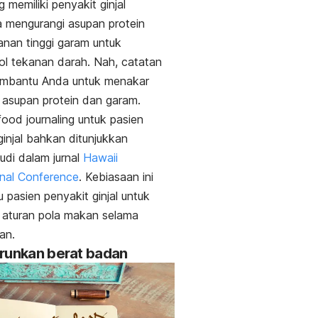
 memiliki penyakit ginjal
 mengurangi asupan protein
nan tinggi garam untuk
ol tekanan darah.
Nah, catatan
embantu Anda untuk menakar
 asupan protein dan garam.
food journaling
untuk pasien
ginjal bahkan ditunjukkan
udi dalam jurnal
Hawaii
onal Conference
.
Kebiasaan ini
pasien penyakit ginjal untuk
 aturan pola makan selama
an.
runkan berat badan