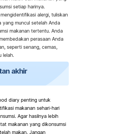
umsi setiap harinya.
 mengidentifikasi alergi, tuliskan
la yang muncul setelah Anda
msi makanan tertentu. Anda
a membedakan perasaan Anda
n, seperti senang, cemas,
u lelah.
tan akhir
ood diary
penting untuk
ifikasi makanan sehari-hari
nsumsi. Agar hasilnya lebih
atat makanan yang dikonsumsi
telah makan. Jangan