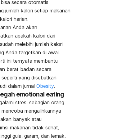
 bisa secara otomatis
g jumlah kalori setiap makanan
kalori harian.
arian Anda akan
atkan apakah kalori dari
udah melebihi jumlah kalori
ng Anda targetkan di awal.
rti ini ternyata membantu
an berat badan secara
n, seperti yang disebutkan
udi dalam jurnal
Obesity
.
cegah
emotional eating
alami stres, sebagian orang
li mencoba mengalihkannya
akan banyak atau
msi makanan tidak sehat,
tinggi gula, garam, dan lemak.