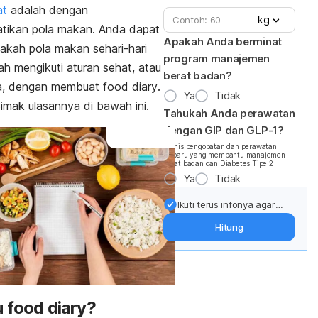
at
adalah dengan
kg
tikan pola makan. Anda dapat
Apakah Anda berminat
pakah pola makan sehari-hari
program manajemen
h mengikuti aturan sehat, atau
berat badan?
a, dengan membuat
food diary
.
Ya
Tidak
Simak ulasannya di bawah ini.
Tahukah Anda perawatan
dengan GIP dan GLP-1?
*Jenis pengobatan dan perawatan
terbaru yang membantu manajemen
berat badan dan Diabetes Tipe 2
Ya
Tidak
Ikuti terus infonya agar
berat badan terjaga:
Hitung
Dapatkan update dari
pakar mengenai dukungan
dan perawatan berat
badan langsung ke inbox
Anda.
u
food diary
?