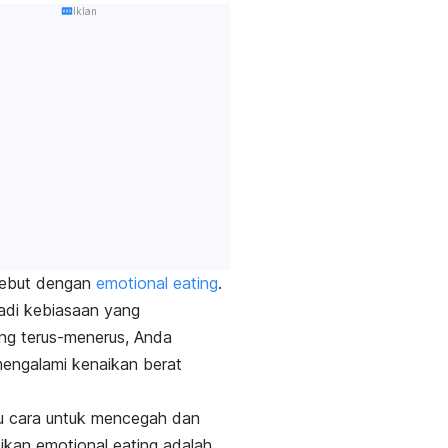
Iklan
isebut dengan
emotional eating
.
adi kebiasaan yang
ng terus-menerus, Anda
mengalami kenaikan berat
u cara untuk mencegah dan
ikan
emotional eating
adalah