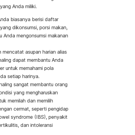
ang Anda miliki.
nda biasanya berisi daftar
ang dikonsumsi, porsi makan,
tu Anda mengonsumsi makanan
 mencatat asupan harian alias
naling
dapat membantu Anda
ter untuk memahami pola
a setiap harinya.
naling
sangat membantu orang
ondisi yang mengharuskan
ntuk memilah dan memilih
ngan cermat, seperti pengidap
 bowel syndrome
(IBS), penyakit
ertikulitis, dan intoleransi
.