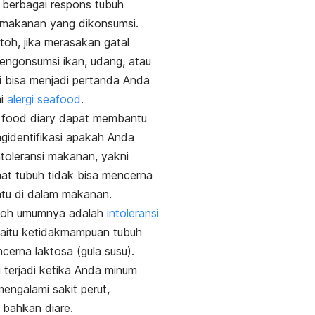
berbagai respons tubuh
 makanan yang dikonsumsi.
toh, jika merasakan gatal
engonsumsi ikan, udang, atau
ni bisa menjadi pertanda Anda
mi
alergi
seafood
.
,
food diary
dapat membantu
identifikasi apakah Anda
intoleransi makanan, yakni
aat tubuh tidak bisa mencerna
ntu di dalam makanan.
toh umumnya adalah
intoleransi
yaitu
ketidakmampuan tubuh
cerna laktosa (gula susu).
ni terjadi ketika Anda minum
mengalami sakit perut,
bahkan diare.