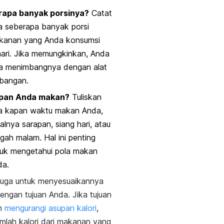
rapa banyak porsinya?
Catat
a seberapa banyak porsi
kanan yang Anda konsumsi
ari. Jika memungkinkan, Anda
sa menimbangnya dengan alat
mbangan.
pan Anda makan?
Tuliskan
ga kapan waktu makan Anda,
alnya sarapan, siang hari, atau
gah malam. Hal ini penting
tuk mengetahui pola makan
da.
juga untuk menyesuaikannya
engan tujuan Anda. Jika tujuan
in
mengurangi asupan kalori
,
jumlah kalori dari makanan yang