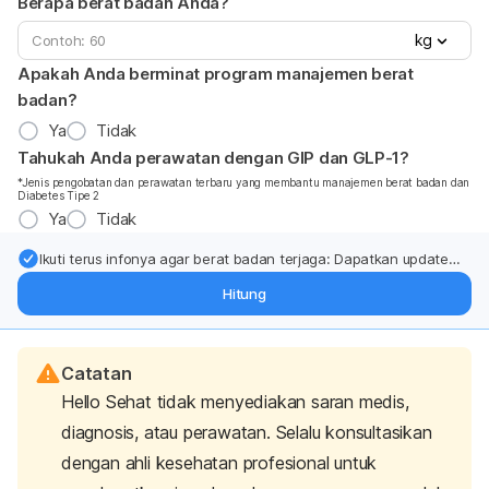
Berapa berat badan Anda?
kg
Apakah Anda berminat program manajemen berat
badan?
Ya
Tidak
Tahukah Anda perawatan dengan GIP dan GLP-1?
*Jenis pengobatan dan perawatan terbaru yang membantu manajemen berat badan dan
Diabetes Tipe 2
Ya
Tidak
Ikuti terus infonya agar berat badan terjaga: Dapatkan update
dari pakar mengenai dukungan dan perawatan berat badan
Hitung
langsung ke inbox Anda.
Catatan
Hello Sehat tidak menyediakan saran medis,
diagnosis, atau perawatan. Selalu konsultasikan
dengan ahli kesehatan profesional untuk