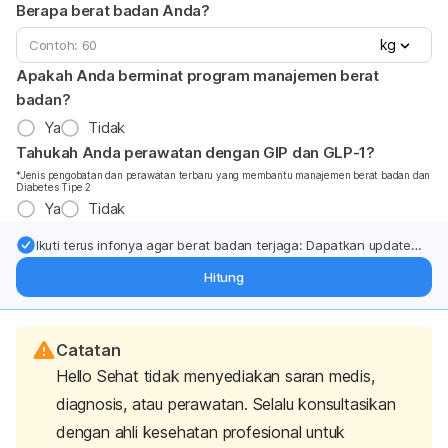
Berapa berat badan Anda?
kg
Apakah Anda berminat program manajemen berat
badan?
Ya
Tidak
Tahukah Anda perawatan dengan GIP dan GLP-1?
*Jenis pengobatan dan perawatan terbaru yang membantu manajemen berat badan dan
Diabetes Tipe 2
Ya
Tidak
Ikuti terus infonya agar berat badan terjaga: Dapatkan update
dari pakar mengenai dukungan dan perawatan berat badan
Hitung
langsung ke inbox Anda.
Catatan
Hello Sehat tidak menyediakan saran medis,
diagnosis, atau perawatan. Selalu konsultasikan
dengan ahli kesehatan profesional untuk