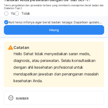
*Jenis pengobatan dan perawatan terbaru yang membantu manajemen berat badan dan
Diabetes Tipe 2
Ya
Tidak
Ikuti terus infonya agar berat badan terjaga: Dapatkan update
dari pakar mengenai dukungan dan perawatan berat badan
Hitung
langsung ke inbox Anda.
Catatan
Hello Sehat tidak menyediakan saran medis,
diagnosis, atau perawatan. Selalu konsultasikan
dengan ahli kesehatan profesional untuk
mendapatkan jawaban dan penanganan masalah
kesehatan Anda.
SUMBER
Radish. (n.d.). University of Illinois Extension. 