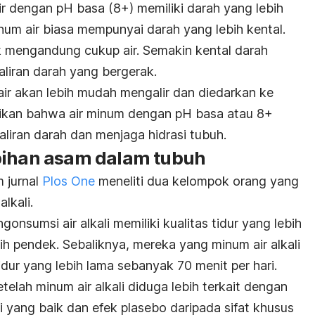
ir dengan pH basa (8+) memiliki darah yang lebih
num air biasa mempunyai darah yang lebih kental.
k mengandung cukup air. Semakin kental darah
aliran darah yang bergerak.
air akan lebih mudah mengalir dan diedarkan ke
tikan bahwa air minum dengan pH basa atau 8+
iran darah dan menjaga hidrasi tubuh.
bihan asam dalam tubuh
m jurnal
Plos One
meneliti dua kelompok orang yang
alkali.
onsumsi air alkali memiliki kualitas tidur yang lebih
bih pendek. Sebaliknya, mereka yang minum air alkali
tidur yang lebih lama sebanyak 70 menit per hari.
etelah minum air alkali diduga lebih terkait dengan
asi yang baik dan efek plasebo daripada sifat khusus