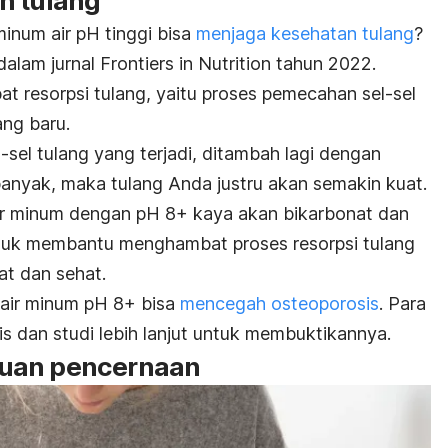
n tulang
num air pH tinggi bisa
menjaga kesehatan tulang
?
dalam jurnal
Frontiers in Nutrition
tahun 2022.
at resorpsi tulang, yaitu
proses pemecahan sel-sel
ang baru.
sel tulang yang terjadi, ditambah lagi dengan
banyak, maka tulang Anda justru akan semakin kuat.
r minum dengan pH 8+ kaya akan bikarbonat dan
uk membantu menghambat proses resorpsi tulang
at dan sehat.
i air minum pH 8+ bisa
mencegah osteoporosis
.
Para
s dan studi lebih lanjut untuk membuktikannya.
guan pencernaan