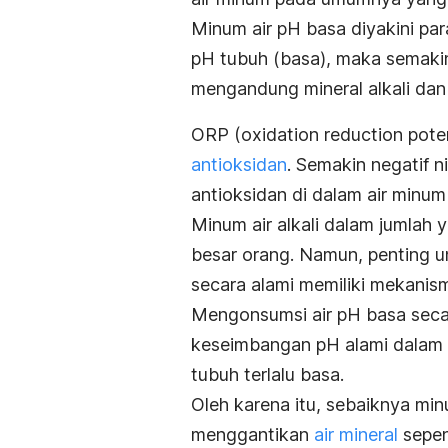
Minum air pH basa diyakini pa
pH tubuh (basa), maka semakin 
mengandung mineral alkali dan
ORP (
oxidation reduction poten
antioksidan
. Semakin negatif 
antioksidan di dalam air minum
Minum air alkali dalam jumla
besar orang. Namun, penting 
secara alami memiliki mekanis
Mengonsumsi air pH basa seca
keseimbangan pH alami dala
tubuh terlalu basa.
Oleh karena itu, sebaiknya min
menggantikan
air mineral
sepen