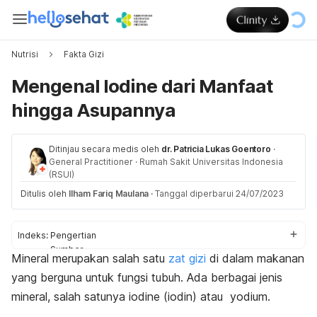
Nutrisi
Fakta Gizi
Mengenal Iodine dari Manfaat
hingga Asupannya
Ditinjau secara medis oleh
dr. Patricia Lukas Goentoro
·
General Practitioner
·
Rumah Sakit Universitas Indonesia
(RSUI)
Ditulis oleh
Ilham Fariq Maulana
·
Tanggal diperbarui 24/07/2023
Indeks:
Pengertian
Sumber
Mineral merupakan salah satu
zat gizi
di dalam makanan
Manfaat
yang berguna untuk fungsi tubuh. Ada berbagai jenis
Kebutuhan harian
mineral, salah satunya
iodine
(
iodin
)
atau yodium.