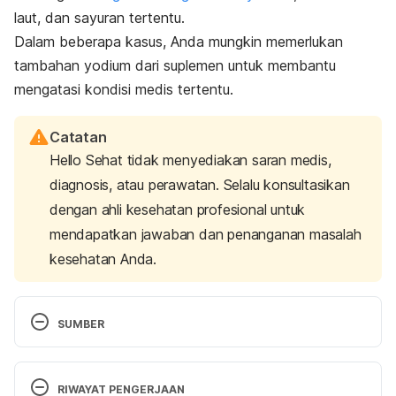
laut, dan sayuran tertentu.
Dalam beberapa kasus, Anda mungkin memerlukan
tambahan yodium dari suplemen untuk membantu
mengatasi kondisi medis tertentu.
Catatan
Hello Sehat tidak menyediakan saran medis,
diagnosis, atau perawatan. Selalu konsultasikan
dengan ahli kesehatan profesional untuk
mendapatkan jawaban dan penanganan masalah
kesehatan Anda.
SUMBER
Anees, M., Anis, R. A., Yousaf, S., Murtaza, I., 
Sultan, A., Arslan, M., & Shahab, M. (2015). Effect 
RIWAYAT PENGERJAAN