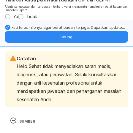
*Jenis pengobatan dan perawatan terbaru yang membantu manajemen berat badan dan
Diabetes Tipe 2
Ya
Tidak
Ikuti terus infonya agar berat badan terjaga: Dapatkan update
dari pakar mengenai dukungan dan perawatan berat badan
Hitung
langsung ke inbox Anda.
Catatan
Hello Sehat tidak menyediakan saran medis,
diagnosis, atau perawatan. Selalu konsultasikan
dengan ahli kesehatan profesional untuk
mendapatkan jawaban dan penanganan masalah
kesehatan Anda.
SUMBER
Soybeans and soy foods|Better Health Channel. 