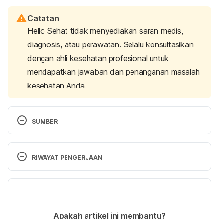
Catatan
Hello Sehat tidak menyediakan saran medis,
diagnosis, atau perawatan. Selalu konsultasikan
dengan ahli kesehatan profesional untuk
mendapatkan jawaban dan penanganan masalah
kesehatan Anda.
SUMBER
Mansour, M. S., Ni, M., Roberts, A. L., Kelleman, M., 
RoyChoudhury, A., & St-Onge, P. (2012). Ginger 
RIWAYAT PENGERJAAN
consumption enhances the thermic effect of food 
and promotes feelings of satiety without affecting 
Versi Terbaru
metabolic and hormonal parameters in overweight 
men: A pilot study. 
Metabolism: Clinical and 
24/03/2023
experimental
, 
61
(10), 1347. 
Ditulis oleh 
Larastining Retno Wulandari
Apakah artikel ini membantu?