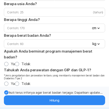
Berapa usia Anda?
(tahun)
Berapa tinggi Anda?
cm
Berapa berat badan Anda?
kg
Apakah Anda berminat program manajemen berat
badan?
Ya
Tidak
Tahukah Anda perawatan dengan GIP dan GLP-1?
*Jenis pengobatan dan perawatan terbaru yang membantu manajemen berat badan dan
Diabetes Tipe 2
Ya
Tidak
Ikuti terus infonya agar berat badan terjaga: Dapatkan update
dari pakar mengenai dukungan dan perawatan berat badan
Hitung
langsung ke inbox Anda.