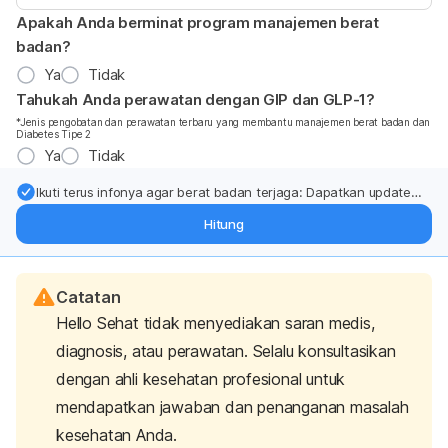
Apakah Anda berminat program manajemen berat
badan?
Ya
Tidak
Tahukah Anda perawatan dengan GIP dan GLP-1?
*Jenis pengobatan dan perawatan terbaru yang membantu manajemen berat badan dan
Diabetes Tipe 2
Ya
Tidak
Ikuti terus infonya agar berat badan terjaga: Dapatkan update
dari pakar mengenai dukungan dan perawatan berat badan
Hitung
langsung ke inbox Anda.
Catatan
Hello Sehat tidak menyediakan saran medis,
diagnosis, atau perawatan. Selalu konsultasikan
dengan ahli kesehatan profesional untuk
mendapatkan jawaban dan penanganan masalah
kesehatan Anda.