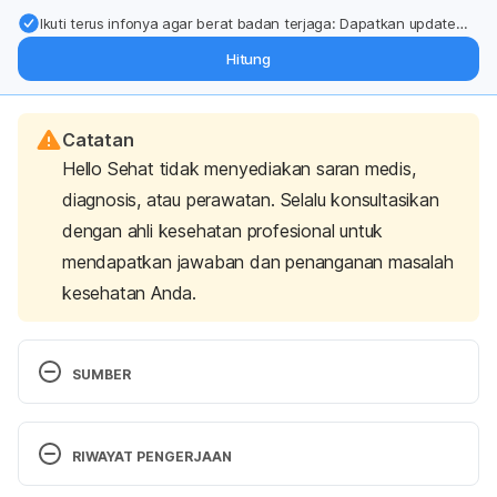
Ikuti terus infonya agar berat badan terjaga: Dapatkan update
dari pakar mengenai dukungan dan perawatan berat badan
Hitung
langsung ke inbox Anda.
Catatan
Hello Sehat tidak menyediakan saran medis,
diagnosis, atau perawatan. Selalu konsultasikan
dengan ahli kesehatan profesional untuk
mendapatkan jawaban dan penanganan masalah
kesehatan Anda.
SUMBER
Brooking, K. (2015, March 3). 
Do You Need a 
Detox Diet?
 Retrieved from WebMD: 
RIWAYAT PENGERJAAN
http://blogs.webmd.com/food-and-
nutrition/2015/03/do-you-need-a-detox-diet.html
Versi Terbaru