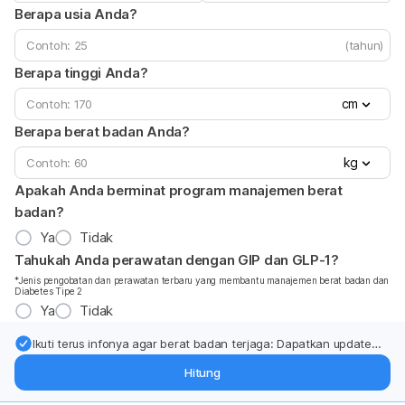
Berapa usia Anda?
(tahun)
Berapa tinggi Anda?
cm
Berapa berat badan Anda?
kg
Apakah Anda berminat program manajemen berat
badan?
Ya
Tidak
Tahukah Anda perawatan dengan GIP dan GLP-1?
*Jenis pengobatan dan perawatan terbaru yang membantu manajemen berat badan dan
Diabetes Tipe 2
Ya
Tidak
Ikuti terus infonya agar berat badan terjaga: Dapatkan update
dari pakar mengenai dukungan dan perawatan berat badan
Hitung
langsung ke inbox Anda.