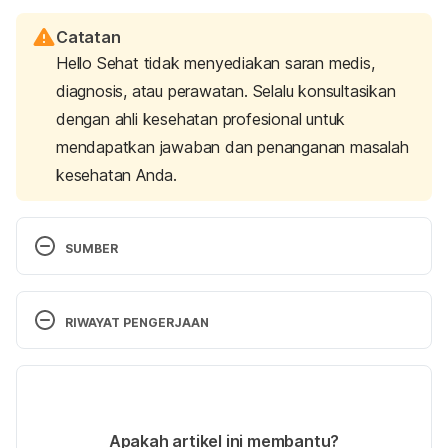
Catatan
Hello Sehat tidak menyediakan saran medis,
diagnosis, atau perawatan. Selalu konsultasikan
dengan ahli kesehatan profesional untuk
mendapatkan jawaban dan penanganan masalah
kesehatan Anda.
SUMBER
Cek Lingkar Perut Anda. (2018). Kementerian 
Kesehatan Republik Indonesia. Retrieved 26 August 
RIWAYAT PENGERJAAN
2025, from 
http://p2ptm.kemkes.go.id/infographic-
p2ptm/obesitas/cek-lingkar-perut-anda
Versi Terbaru
Stewart, K.J. (n.d). 8 Ways to Lose Belly Fat and 
03/09/2025
Live a Healthier Life. John Hopkins. Retrieved 26 
Ditulis oleh 
Risky Candra Swari
Apakah artikel ini membantu?