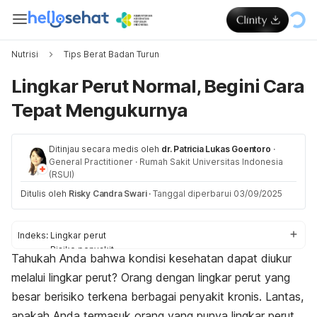
Nutrisi
Tips Berat Badan Turun
Lingkar Perut Normal, Begini Cara
Tepat Mengukurnya
Ditinjau secara medis oleh
dr. Patricia Lukas Goentoro
·
General Practitioner
·
Rumah Sakit Universitas Indonesia
(RSUI)
Ditulis oleh
Risky Candra Swari
·
Tanggal diperbarui 03/09/2025
Indeks:
Lingkar perut
Risiko penyakit
Tahukah Anda bahwa kondisi kesehatan dapat diukur
Cara mengukur
melalui lingkar perut? Orang dengan lingkar perut yang
Tips mengurangi
besar berisiko terkena berbagai penyakit kronis. Lantas,
apakah Anda termasuk orang yang punya lingkar perut