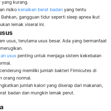
r yang kurang.
an risiko
kenaikan berat badan
yang tentu
 Bahkan, gangguan tidur seperti sleep apnea ikut
kan lemak viseral ini.
 usus
alam usus, terutama usus besar. Ada yang bermanfaat
 merugikan.
tan usus
penting untuk menjaga sistem kekebalan
ormal.
enderung memiliki jumlah bakteri
Firmicutes
di
n orang normal.
ingkatkan jumlah kalori yang diserap dari makanan,
rat badan dan mungkin lemak perut.
ga