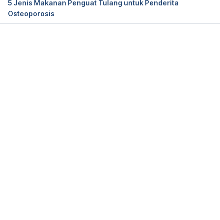
5 Jenis Makanan Penguat Tulang untuk Penderita
Osteoporosis
What is spinal stenosis? – Treatment & surgery
. 
Cleveland Clinic. 
https://my.clevelandclinic.org/health/diseases/1749
9-spinal-stenosis 
[Accessed on October, 12th 
Memuat...
2020]
Spinal stenosis
. American College of Rheumatology. 
https://www.rheumatology.org/I-Am-A/Patient-
Caregiver/Diseases-Conditions/Spinal-Stenosis 
[Accessed on October, 12th 2020]