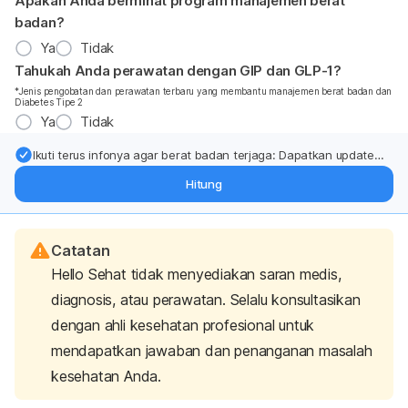
Apakah Anda berminat program manajemen berat
badan?
Ya
Tidak
Tahukah Anda perawatan dengan GIP dan GLP-1?
*Jenis pengobatan dan perawatan terbaru yang membantu manajemen berat badan dan
Diabetes Tipe 2
Ya
Tidak
Ikuti terus infonya agar berat badan terjaga: Dapatkan update
dari pakar mengenai dukungan dan perawatan berat badan
Hitung
langsung ke inbox Anda.
Catatan
Hello Sehat tidak menyediakan saran medis,
diagnosis, atau perawatan. Selalu konsultasikan
dengan ahli kesehatan profesional untuk
mendapatkan jawaban dan penanganan masalah
kesehatan Anda.