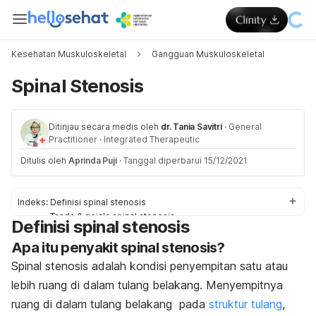
Kesehatan Muskuloskeletal
Gangguan Muskuloskeletal
Spinal Stenosis
Ditinjau secara medis oleh
dr. Tania Savitri
·
General
Practitioner
·
Integrated Therapeutic
Ditulis oleh
Aprinda Puji
·
Tanggal diperbarui 15/12/2021
Indeks:
Definisi spinal stenosis
Tanda & gejala spinal stenosis
Definisi spinal stenosis
Penyebab spinal stenosis
Apa itu penyakit spinal stenosis?
Faktor risiko spinal stenosis
Diagnosis & pengobatan spinal stenosis
Spinal stenosis adalah kondisi penyempitan satu atau
Pengobatan di rumah untuk spinal stenosis
lebih ruang di dalam tulang belakang. Menyempitnya
Pencegahan spinal stenosis
ruang di dalam tulang belakang pada
struktur tulang
,