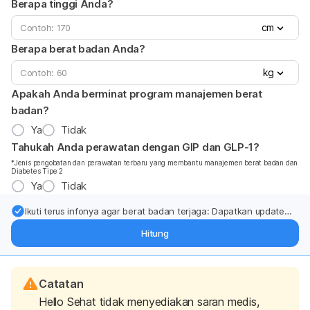
Berapa tinggi Anda?
cm
Berapa berat badan Anda?
kg
Apakah Anda berminat program manajemen berat
badan?
Ya
Tidak
Tahukah Anda perawatan dengan GIP dan GLP-1?
*Jenis pengobatan dan perawatan terbaru yang membantu manajemen berat badan dan
Diabetes Tipe 2
Ya
Tidak
Ikuti terus infonya agar berat badan terjaga: Dapatkan update
dari pakar mengenai dukungan dan perawatan berat badan
Hitung
langsung ke inbox Anda.
Catatan
Hello Sehat tidak menyediakan saran medis,