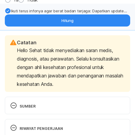
Ikuti terus infonya agar berat badan terjaga: Dapatkan update
dari pakar mengenai dukungan dan perawatan berat badan
Hitung
langsung ke inbox Anda.
Catatan
Hello Sehat tidak menyediakan saran medis,
diagnosis, atau perawatan. Selalu konsultasikan
dengan ahli kesehatan profesional untuk
mendapatkan jawaban dan penanganan masalah
kesehatan Anda.
SUMBER
Jaw Pain & Teeth Grinding. (n.d.). Retrieved 
30 
April 2025,
 from https://www.mouthhealthy.org/all-
RIWAYAT PENGERJAAN
topics-a-z/jaw-pain