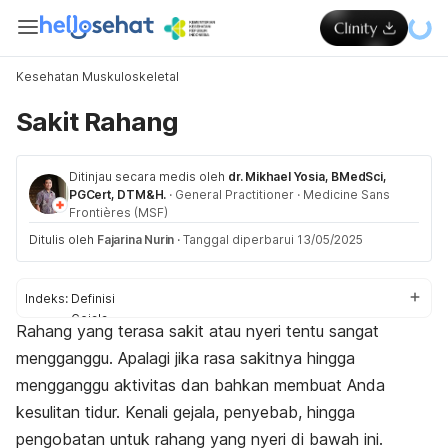
Kesehatan Muskuloskeletal
Sakit Rahang
Ditinjau secara medis oleh
dr. Mikhael Yosia, BMedSci,
PGCert, DTM&H.
·
General Practitioner
·
Medicine Sans
Frontières (MSF)
Ditulis oleh
Fajarina Nurin
·
Tanggal diperbarui 13/05/2025
Indeks:
Definisi
Gejala
Rahang yang terasa sakit atau nyeri tentu sangat
Penyebab
mengganggu. Apalagi jika rasa sakitnya hingga
Diagnosis
Pengobatan
mengganggu aktivitas dan bahkan membuat Anda
Pencegahan
kesulitan tidur. Kenali gejala, penyebab, hingga
pengobatan untuk rahang yang nyeri di bawah ini.