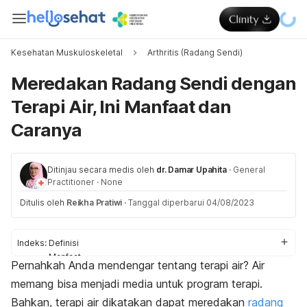
Kesehatan Muskuloskeletal
Arthritis (Radang Sendi)
Meredakan Radang Sendi dengan
Terapi Air, Ini Manfaat dan
Caranya
Ditinjau secara medis oleh
dr. Damar Upahita
·
General
Practitioner
·
None
Ditulis oleh
Reikha Pratiwi
·
Tanggal diperbarui 04/08/2023
Indeks:
Definisi
Manfaat
Pernahkah Anda mendengar tentang terapi air? Air
Teknik
memang bisa menjadi media untuk program terapi.
Siapa yang tidak boleh
Bahkan, terapi air dikatakan dapat meredakan
radang