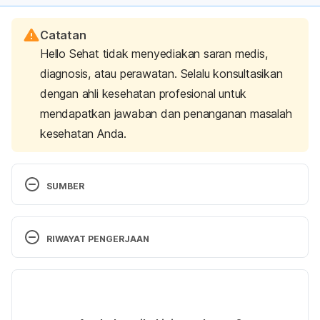
Catatan
Hello Sehat tidak menyediakan saran medis,
diagnosis, atau perawatan. Selalu konsultasikan
dengan ahli kesehatan profesional untuk
mendapatkan jawaban dan penanganan masalah
kesehatan Anda.
SUMBER
Dumain, T., & Dumain, T. (2019). Water Exercises to 
Ease Arthritis Pain: 8 Moves You Will Love Doing. 
RIWAYAT PENGERJAAN
Retrieved 27 July 2023, from 
https://creakyjoints.org/diet-exercise/water-
Versi Terbaru
exercises-for-arthritis/
04/08/2023
Water Exercises. (2023). Retrieved 27 July 2023, 
Ditulis oleh 
Reikha Pratiwi