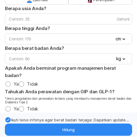
Berapa usia Anda?
(tahun)
Berapa tinggi Anda?
cm
Berapa berat badan Anda?
kg
Apakah Anda berminat program manajemen berat
badan?
Ya
Tidak
Tahukah Anda perawatan dengan GIP dan GLP-1?
*Jenis pengobatan dan perawatan terbaru yang membantu manajemen berat badan dan
Diabetes Tipe 2
Ya
Tidak
Ikuti terus infonya agar berat badan terjaga: Dapatkan update
dari pakar mengenai dukungan dan perawatan berat badan
Hitung
langsung ke inbox Anda.