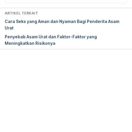
Creaky Joints. (2020). 
High-purine foods: 4 foods 
ARTIKEL TERKAIT
to avoid eating with gout.
 Retrieved July 4, 2025, 
Cara Seks yang Aman dan Nyaman Bagi Penderita Asam
from https://creakyjoints.org/diet-exercise/high-
Urat
purine-foods-avoid-with-gout/
Penyebab Asam Urat dan Faktor-Faktor yang
Meningkatkan Risikonya
Diet vs. Disease. (2020). 
6 risky foods to avoid 
with gout.
 Retrieved July 4, 2025, from 
https://www.dietvsdisease.org/foods-to-avoid-
with-gout/
Memuat...
Familydoctor.org. (2020). 
Low-purine diet.
Retrieved July 4, 2025, from 
https://familydoctor.org/low-purine-diet/
Fruitsandveggies.org. (2020). 
Do you have a list of 
vegetables that contain uric acid?
 Retrieved July 4, 
2025, from https://fruitsandveggies.org/expert-
advice/list-vegetables-contain-uric-acid/